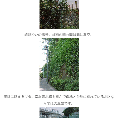
線路沿いの風景。梅雨の晴れ間は既に夏空。
崖線に絡まるツタ。京浜東北線を挟んで低地と台地に別れている北区な
らではの風景です。