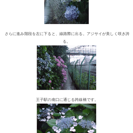
さらに進み階段を左に下ると、線路際に出る。アジサイが美しく咲き誇
る。
王子駅の南口に通じる跨線橋です。